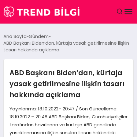
GÜNDEM
Ana Sayfa
Gündem
ABD Başkanı Biden’dan, kürtaja yasak getirilmesine ilişkin
DÜNYA
tasarı hakkında açıklama
EĞITIM
ABD Başkanı Biden’dan, kürtaja
EKONOMI
yasak getirilmesine ilişkin tasarı
hakkında açıklama
MAGAZIN
Yayınlanma: 18.10.2022– 20:47 / Son Güncelleme:
SAĞLIK
18.10.2022 – 20:48 ABD Başkanı Biden, Cumhuriyetçiler
tarafından hazırlanan ve kürtajın ABD genelinde
SPOR
yasaklanmasına ilişkin sunulan tasarı hakkındaki