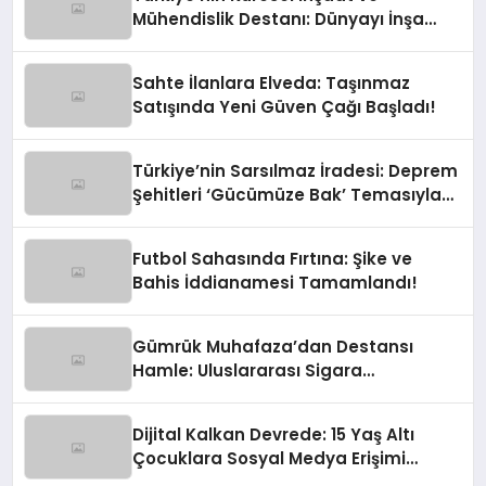
Mühendislik Destanı: Dünyayı İnşa
Eden Türk Eli
Sahte İlanlara Elveda: Taşınmaz
Satışında Yeni Güven Çağı Başladı!
Türkiye’nin Sarsılmaz İradesi: Deprem
Şehitleri ‘Gücümüze Bak’ Temasıyla
Anılıyor
Futbol Sahasında Fırtına: Şike ve
Bahis İddianamesi Tamamlandı!
Gümrük Muhafaza’dan Destansı
Hamle: Uluslararası Sigara
Kaçakçılığına Çok Yönlü Tokat
Dijital Kalkan Devrede: 15 Yaş Altı
Çocuklara Sosyal Medya Erişimi
Sınırlanıyor!