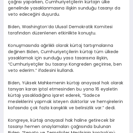
çağrısı yaparken, Cumhuriyetçilerin kürtajın ülke
genelinde yasaklanmasına ilişkin sunduğu tasarıyı da
veto edeceğini duyurdu.
Biden, Washington’da Ulusal Demokratik Komitesi
tarafından düzenlenen etkinlikte konuştu.
Konuşmasında ağırlıklı olarak kürtaj tartışmalarına
değinen Biden, Cumhuriyetçilerin kürtajı tüm ülkede
yasaklamak için sunduğu yasa tasarısına ilişkin,
“Cumhuriyetçiler bu tasarıyı Kongreden geçirirse, ben
veto ederim.” ifadesini kullandı.
Biden, Yüksek Mahkemenin kürtajı anayasal hak olarak
tanıyan kararı iptal etmesinden bu yana 16 eyaletin
kürtajı yasakladığına işaret ederek, “Sadece
mesleklerini yapmak isteyen doktorlar ve hemşirelerin
kafasında çok fazla karışıklık ve belirsizlik var.” dedi.
Kongreye, kürtajı anayasal hak haline getirecek bir
tasarıyı hemen onaylamaları çağrısında bulunan
Biden, “Senato ve Temsilciler Meclisinin kontrolünü