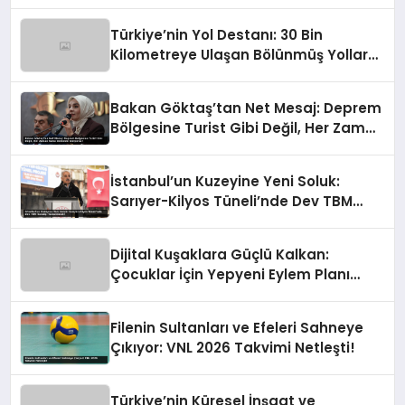
Türkiye’nin Yol Destanı: 30 Bin
Kilometreye Ulaşan Bölünmüş Yollar
ve Aşılmaz Direnç
Bakan Göktaş’tan Net Mesaj: Deprem
Bölgesine Turist Gibi Değil, Her Zaman
Kalıcı Destekle Gidiyoruz!
İstanbul’un Kuzeyine Yeni Soluk:
Sarıyer-Kilyos Tüneli’nde Dev TBM
Sondajı Tamamlandı!
Dijital Kuşaklara Güçlü Kalkan:
Çocuklar İçin Yepyeni Eylem Planı
Devrede
Filenin Sultanları ve Efeleri Sahneye
Çıkıyor: VNL 2026 Takvimi Netleşti!
Türkiye’nin Küresel İnşaat ve