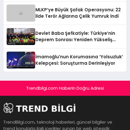
MLKP’ye Büyük Şafak Operasyonu: 22
İlde Terör Ağlarına Çelik Yumruk İndi
Devlet Baba Şefkatiyle: Türkiye’nin
Deprem Sonrası Yeniden Yükseliş
Öyküsü
İmamoğlu’nun Korumasına ‘Yolsuzluk’
Kelepçesi: Soruşturma Derinleşiyor
Trendbilgi.com Haberin Doğru Adresi
TrendBilgi.com, teknoloji haberleri, güncel bilgiler ve
trend konularla ilgili içerikler sunan bir web sitesidir.