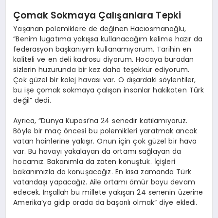
Çomak Sokmaya Çalışanlara Tepki
Yaşanan polemiklere de değinen Hacıosmanoğlu,
“Benim lugatıma yakışsa kullanacağım kelime hazır da
federasyon başkanıyım kullanamıyorum. Tarihin en
kaliteli ve en deli kadrosu diyorum. Hocaya buradan
sizlerin huzurunda bir kez daha teşekkür ediyorum.
Çok güzel bir kolej havası var. O dışardaki söylentiler,
bu işe çomak sokmaya çalışan insanlar hakikaten Türk
değil” dedi.
Ayrıca, “Dünya Kupası’na 24 senedir katılamıyoruz.
Böyle bir maç öncesi bu polemikleri yaratmak ancak
vatan hainlerine yakışır. Onun için çok güzel bir hava
var. Bu havayı yakalayan da ortamı sağlayan da
hocamız. Bakanımla da zaten konuştuk. İçişleri
bakanımızla da konuşacağız. En kısa zamanda Türk
vatandaşı yapacağız. Aile ortamı ömür boyu devam
edecek. İnşallah bu millete yakışan 24 senenin üzerine
Amerika’ya gidip orada da başarılı olmak” diye ekledi.