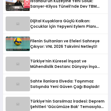
İstanbul’un Kuzeyine Yeni Soluk:
Sarıyer-Kilyos Tüneli’nde Dev TBM
Sondajı Tamamlandı!
Dijital Kuşaklara Güçlü Kalkan:
Çocuklar İçin Yepyeni Eylem Planı
Devrede
Filenin Sultanları ve Efeleri Sahneye
Çıkıyor: VNL 2026 Takvimi Netleşti!
Türkiye’nin Küresel İnşaat ve
Mühendislik Destanı: Dünyayı İnşa
Eden Türk Eli
Sahte İlanlara Elveda: Taşınmaz
Satışında Yeni Güven Çağı Başladı!
Türkiye’nin Sarsılmaz İradesi: Deprem
Şehitleri ‘Gücümüze Bak’ Temasıyla