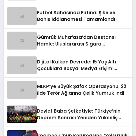
Anılıyor
Futbol Sahasında Fırtına: Şike ve
Bahis İddianamesi Tamamlandı!
Gümrük Muhafaza’dan Destansı
Hamle: Uluslararası Sigara
Kaçakçılığına Çok Yönlü Tokat
Dijital Kalkan Devrede: 15 Yaş Altı
Çocuklara Sosyal Medya Erişimi
Sınırlanıyor!
MLKP’ye Büyük Şafak Operasyonu: 22
İlde Terör Ağlarına Çelik Yumruk İndi
Devlet Baba Şefkatiyle: Türkiye’nin
Deprem Sonrası Yeniden Yükseliş
Öyküsü
İmamoğlu’nun Korumasına ‘Yolsuzluk’