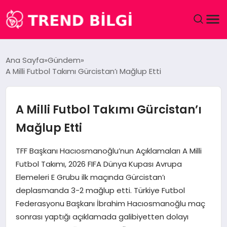
GÜNDEM
Ana Sayfa
Gündem
A Milli Futbol Takımı Gürcistan’ı Mağlup Etti
DÜNYA
EĞITIM
A Milli Futbol Takımı Gürcistan’ı
Mağlup Etti
EKONOMI
TFF Başkanı Hacıosmanoğlu’nun Açıklamaları A Milli
MAGAZIN
Futbol Takımı, 2026 FIFA Dünya Kupası Avrupa
Elemeleri E Grubu ilk maçında Gürcistan’ı
SAĞLIK
deplasmanda 3-2 mağlup etti. Türkiye Futbol
Federasyonu Başkanı İbrahim Hacıosmanoğlu maç
SPOR
sonrası yaptığı açıklamada galibiyetten dolayı