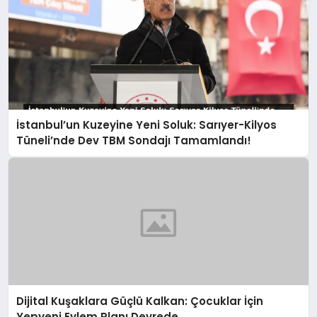
İstanbul’un Kuzeyine Yeni Soluk: Sarıyer-Kilyos
Tüneli’nde Dev TBM Sondajı Tamamlandı!
Dijital Kuşaklara Güçlü Kalkan: Çocuklar İçin
Yepyeni Eylem Planı Devrede