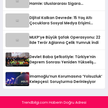
Hamle: Uluslararası Sigara
Kaçakçılığına Çok Yönlü Tokat
Dijital Kalkan Devrede: 15 Yaş Altı
Çocuklara Sosyal Medya Erişimi
Sınırlanıyor!
MLKP’ye Büyük Şafak Operasyonu: 22
İlde Terör Ağlarına Çelik Yumruk İndi
Devlet Baba Şefkatiyle: Türkiye’nin
Deprem Sonrası Yeniden Yükseliş
Öyküsü
İmamoğlu’nun Korumasına ‘Yolsuzluk’
Kelepçesi: Soruşturma Derinleşiyor
Trendbilgi.com Haberin Doğru Adresi