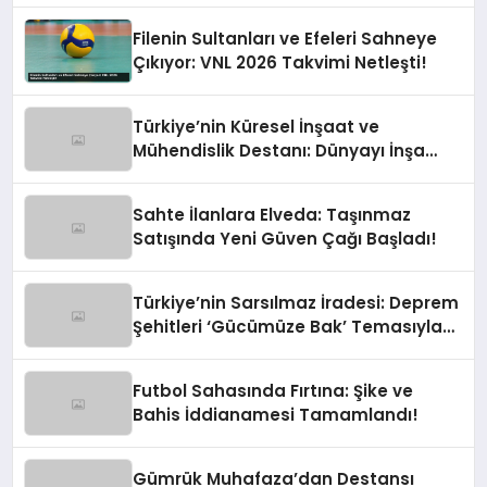
Filenin Sultanları ve Efeleri Sahneye
Çıkıyor: VNL 2026 Takvimi Netleşti!
Türkiye’nin Küresel İnşaat ve
Mühendislik Destanı: Dünyayı İnşa
Eden Türk Eli
Sahte İlanlara Elveda: Taşınmaz
Satışında Yeni Güven Çağı Başladı!
Türkiye’nin Sarsılmaz İradesi: Deprem
Şehitleri ‘Gücümüze Bak’ Temasıyla
Anılıyor
Futbol Sahasında Fırtına: Şike ve
Bahis İddianamesi Tamamlandı!
Gümrük Muhafaza’dan Destansı