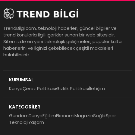
TrendBilgi.com, teknoloji haberleri, güncel bilgiler ve
trend konularla ilgili içerikler sunan bir web sitesidir.
Sitemizde en yeni teknolojik gelişmeleri, popüler kültür
haberlerini ve ilginizi çekebilecek çeşitli makaleleri
bulabilirsiniz.
KURUMSAL
Künye
Çerez Politikası
Gizlilik Politikası
İletişim
KATEGORİLER
Gündem
Dünya
Eğitim
Ekonomi
Magazin
Sağlık
Spor
Teknoloji
Yaşam