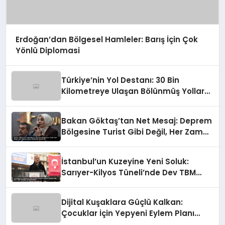
Erdoğan’dan Bölgesel Hamleler: Barış İçin Çok
Yönlü Diplomasi
Türkiye’nin Yol Destanı: 30 Bin
Kilometreye Ulaşan Bölünmüş Yollar
ve Aşılmaz Direnç
Bakan Göktaş’tan Net Mesaj: Deprem
Bölgesine Turist Gibi Değil, Her Zaman
Kalıcı Destekle Gidiyoruz!
İstanbul’un Kuzeyine Yeni Soluk:
Sarıyer-Kilyos Tüneli’nde Dev TBM
Sondajı Tamamlandı!
Dijital Kuşaklara Güçlü Kalkan:
Çocuklar İçin Yepyeni Eylem Planı
Devrede