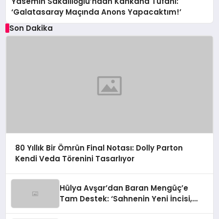
Yasemin Sakallıoğlu’ndan Kahkaha Tufanı:
‘Galatasaray Maçında Anons Yapacaktım!’
Son Dakika
80 Yıllık Bir Ömrün Final Notası: Dolly Parton
Kendi Veda Törenini Tasarlıyor
Hülya Avşar’dan Baran Mengüç’e
Tam Destek: ‘Sahnenin Yeni İncisi,
Dünya Yıldızı Olmaya Aday!’