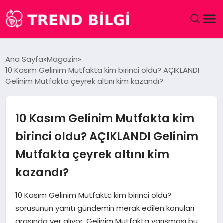
GÜNDEM
Ana Sayfa
Magazin
10 Kasım Gelinim Mutfakta kim birinci oldu? AÇIKLANDI
DÜNYA
Gelinim Mutfakta çeyrek altını kim kazandı?
EĞITIM
10 Kasım Gelinim Mutfakta kim
EKONOMI
birinci oldu? AÇIKLANDI Gelinim
Mutfakta çeyrek altını kim
MAGAZIN
kazandı?
SAĞLIK
10 Kasım Gelinim Mutfakta kim birinci oldu?
SPOR
sorusunun yanıtı gündemin merak edilen konuları
arasında yer alıyor. Gelinim Mutfakta yarışması bu …