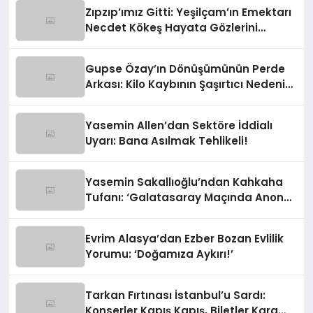
Zıpzıp’ımız Gitti: Yeşilçam’ın Emektarı
Necdet Kökeş Hayata Gözlerini
Yumdu
Gupse Özay’ın Dönüşümünün Perde
Arkası: Kilo Kaybının Şaşırtıcı Nedeni
Ortaya Çıktı
Yasemin Allen’dan Sektöre İddialı
Uyarı: Bana Asılmak Tehlikeli!
Yasemin Sakallıoğlu’ndan Kahkaha
Tufanı: ‘Galatasaray Maçında Anons
Yapacaktım!’
Evrim Alasya’dan Ezber Bozan Evlilik
Yorumu: ‘Doğamıza Aykırı!’
Tarkan Fırtınası İstanbul’u Sardı:
Konserler Kapış Kapış, Biletler Kara